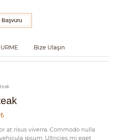
e Başvuru
 GURME
Bize Ulaşın
teak
teak
0
₺
or at risus viverra. Commodo nulla
 vehicula ipsum. Ultricies mi eget