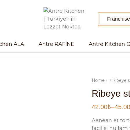
Franchis
tchen ÂLA
Antre RAFİNE
Antre Kitchen
Home
Ribeye s
/
/
Ribeye s
42.00
₺
–
45.0
Aenean et tort
facilisi nullam