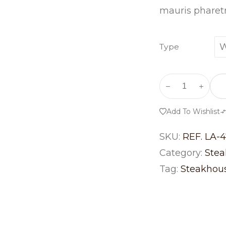
mauris pharetr
W
Type
Add To Wishlist
SKU:
REF. LA-
Category:
Stea
Tag:
Steakhou