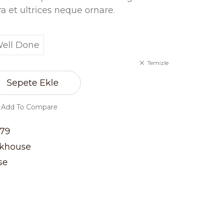
a et ultrices neque ornare.
ell Done
Temizle
Sepete Ekle
Add To Compare
479
khouse
se