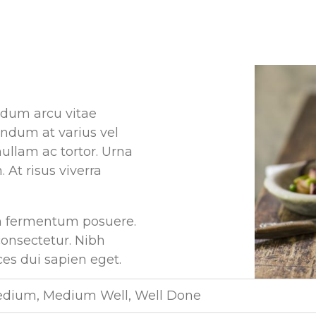
ndum arcu vitae
ndum at varius vel
nullam ac tortor. Urna
 At risus viverra
 in fermentum posuere.
onsectetur. Nibh
ices dui sapien eget.
edium, Medium Well, Well Done